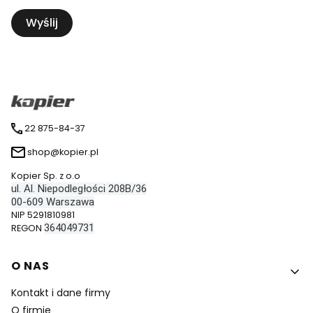
Wyślij
22 875-84-37
shop@kopier.pl
Kopier Sp. z o.o
ul. Al. Niepodległości 208B/36
00-609
Warszawa
NIP 5291810981
364049731
REGON
Linki w stopce
O NAS
Kontakt i dane firmy
O firmie